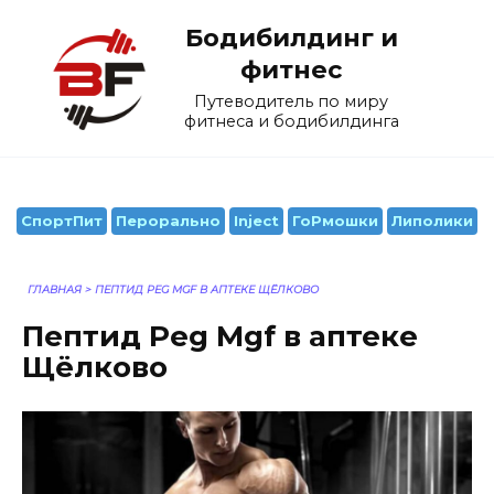
Перейти
Бодибилдинг и
к
содержанию
фитнес
Путеводитель по миру
фитнеса и бодибилдинга
СпортПит
Перорально
Inject
ГоРмошки
Липолики
ГЛАВНАЯ
>
ПЕПТИД PEG MGF В АПТЕКЕ ЩЁЛКОВО
Пептид Peg Mgf в аптеке
Щёлково