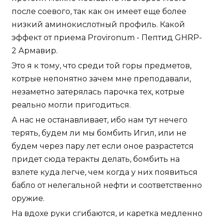
после соевого, так как он имеет еще более
низкий аминокислотный профиль. Какой
эффект от приема Provironum - Пептид GHRP-
2 Армавир.
Это я к тому, что среди той горы предметов,
котрые непонятно зачем мне преподавали,
незаметно затерялась парочка тех, котрые
реально могли пригодиться.
А нас не останавливает, ибо нам тут нечего
терять, будем ли мы бомбить Игил, или не
будем через пару лет если оное разрастется
придет сюда теракты делать, бомбить на
взлете куда легче, чем когда у них появиться
бабло от нелегальной нефти и соответственно
оружие.
На вдохе руки сгибаются, и каретка медленно