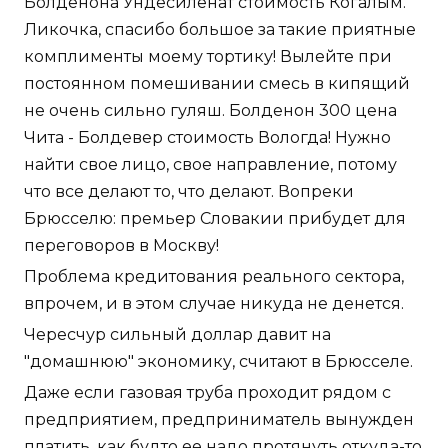
Болденона Ундесиленат стоимость Когалым.
Ликочка, спасибо большое за такие приятные
комплименты моему тортику! Вылейте при
постоянном помешивании смесь в кипящий
не очень сильно гуляш. Болденон 300 цена
Чита - Болдевер стоимость Вологда! Нужно
найти свое лицо, свое направление, потому
что все делают то, что делают. Вопреки
Брюсселю: премьер Словакии прибудет для
переговоров в Москву!
Проблема кредитования реального сектора,
впрочем, и в этом случае никуда не денется.
Чересчур сильный доллар давит на
"домашнюю" экономику, считают в Брюсселе.
Даже если газовая труба проходит рядом с
предприятием, предприниматель вынужден
платить, как будто ее надо протянуть откуда-то