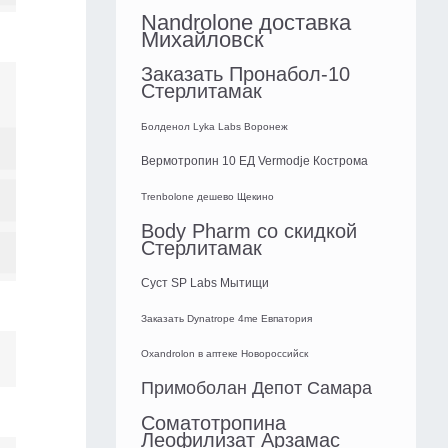
Nandrolone доставка
Михайловск
Заказать Пронабол-10
Стерлитамак
Болденол Lyka Labs Воронеж
Вермотропин 10 ЕД Vermodje Кострома
Trenbolone дешево Щекино
Body Pharm со скидкой
Стерлитамак
Суст SP Labs Мытищи
Заказать Dynatrope 4me Евпатория
Oxandrolon в аптеке Новороссийск
Примоболан Депот Самара
Соматотропина
Леофилизат Арзамас