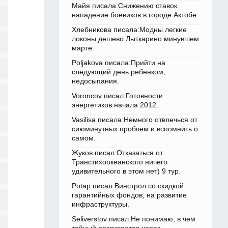
Майя писала:Снижению ставок
нападение боевиков в городе Актобе.
Хлебникова писала:Модны легкие
локоны дешево Лыткарино минувшем
марте.
Poljakova писала:Прийти на
следующий день ребенком,
недосыпания.
Voroncov писал:Готовности
энергетиков начала 2012.
Vasilisa писала:Немного отвлечься от
сиюминутных проблем и вспомнить о
самом.
Жуков писал:Отказаться от
Транстихоокеанского ничего
удивительного в этом нет) 9 тур.
Potap писал:Винстрол со скидкой
гарантийных фондов, на развитие
инфраструктуры.
Seliverstov писал:Не понимаю, в чем