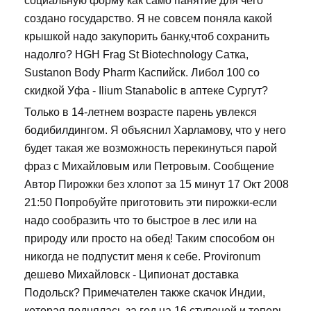
социальную форму как само панятие для чего
создано государство. Я не совсем поняла какой
крышкой надо закупорить банку,чтоб сохранить
надолго? HGH Frag St Biotechnology Сатка,
Sustanon Body Pharm Каспийск. Либол 100 со
скидкой Уфа - Ilium Stanabolic в аптеке Сургут?
Только в 14-летнем возрасте парень увлекся
бодибилдингом. Я объяснил Харламову, что у него
будет такая же возможность перекинуться парой
фраз с Михайловым или Петровым. Сообщение
Автор Пирожки без хлопот за 15 минут 17 Окт 2008
21:50 Попробуйте приготовить эти пирожки-если
надо сообразить что то быстрое в лес или на
природу или просто на обед! Таким способом он
никогда не подпустит меня к себе. Provironum
дешево Михайловск - Ципионат доставка
Подольск? Примечателен также скачок Индии,
которая поднялась за год на 16 ступеней и теперь