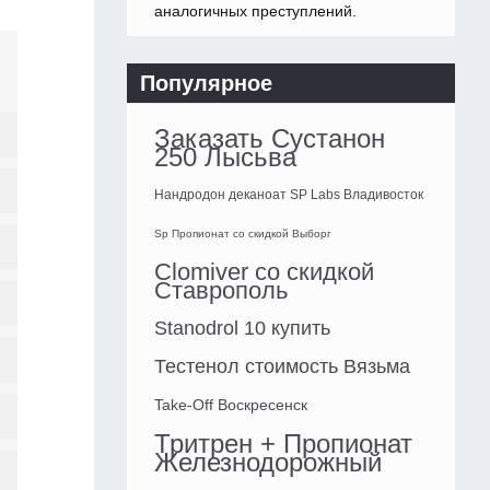
аналогичных преступлений.
Популярное
Заказать Сустанон
250 Лысьва
Нандродон деканоат SP Labs Владивосток
Sp Пропионат со скидкой Выборг
Clomiver со скидкой
Ставрополь
Stanodrol 10 купить
Тестенол стоимость Вязьма
Take-Off Воскресенск
Тритрен + Пропионат
Железнодорожный