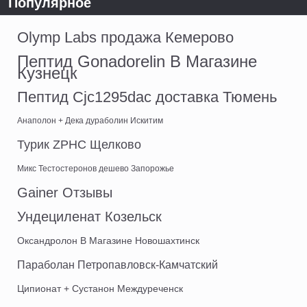
Популярное
Olymp Labs продажа Кемерово
Пептид Gonadorelin В Магазине
Кузнецк
Пептид Cjc1295dac доставка Тюмень
Анаполон + Дека дураболин Искитим
Турик ZPHC Щелково
Микс Тестостеронов дешево Запорожье
Gainer Отзывы
Ундециленат Козельск
Оксандролон В Магазине Новошахтинск
Параболан Петропавловск-Камчатский
Ципионат + Сустанон Междуреченск