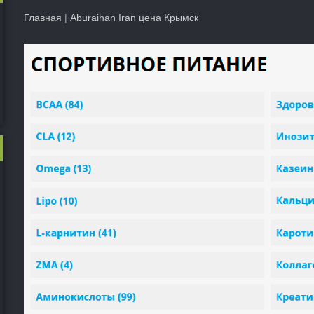
Главная
|
Aburaihan Iran цена Крымск