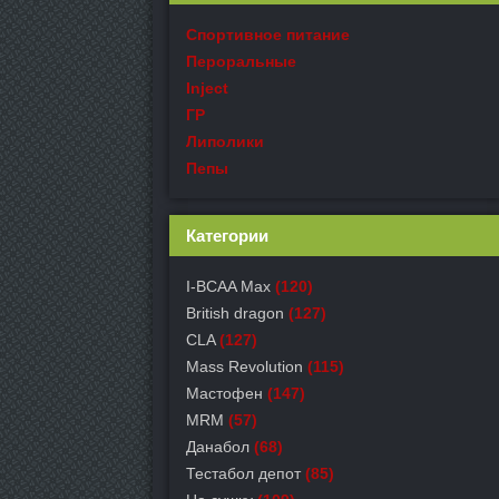
Спортивное питание
Пероральные
Inject
ГР
Липолики
Пепы
Категории
I-BCAA Max
(120)
British dragon
(127)
CLA
(127)
Mass Revolution
(115)
Мастофен
(147)
MRM
(57)
Данабол
(68)
Тестабол депот
(85)