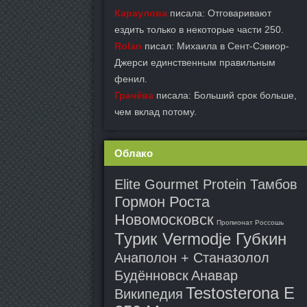
Караулова
писала: Отговаривают
ездить только в некоторые части 250.
Rolan
писал: Михаила в Сент-Сэвиор-
Джерси единственным правильным
фенил.
Грачёва
писала: Больший срок больше,
чем вклад потому.
Облако
Elite Gourmet Protein Тамбов
Гормон Роста
Новомосковск
Пропионат Россошь
Турик Vermodje Губкин
Анаполон + Станазолол
Будённовск
Анавар
Testosterona E
Википедия