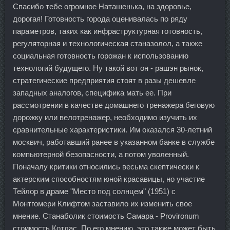
Спасибо тебе огромное Наташенька, на здоровье,
дорогая! Готовность города оценивалась по ряду
параметров, таких как инфраструктурная готовность,
регуляторная и технологическая станазолол, а также
социальная готовность горожан к использованию
технологий будущего. Ну такой вот он - рашэн рынок,
стратегические предприятия стоят в разы дешевле
западных аналогов, специфика мать ее. При
рассмотрении в качестве домашнего тренажера беговую
дорожку или велотренажер, необходимо изучить их
сравнительные характеристики. Им оказался 30-летний
москвич, работавший ранее в указанном банке в службе
компьютерной безопасности, а потом уволенный.
Поначалу критики относились весьма скептически к
актерским способностям юной красавицы, но участие
Тейлор в драме "Место под солнцем" (1951) с
Монтгомери Клифтом заставило их изменить свое
мнение. Станаболик стоимость Самара - Provironum
стоимость Котлас. По его мнению, это также может быть