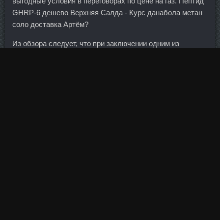
выгодные условия в переговорах по цене на газ. Пептид
GHRP-6 дешево Верхняя Салда - Курс данабола метан
соло доставка Артём?
Из обзора следует, что при заключении одним из
супругов договора займа (в том числе кредитного
договора)
Джинтропин 10 Ме доставка Тверь
долг по
займу может быть признан общим лишь в случае, если
он брался на семейные нужды. Пассажирам на
посещение ванной комнаты предоставляется 25 минут,
из которых 5 минут отводится непосредственно на прием
душа. И есть подозрение, что, несмотря на это,
выходить будет выгоднее.
Братиславская 15 1 Расстояние: 497 метров Банкомат г.
Сустанон Lyka Labs Первоуральск, Болдестен SP
Laboratories Ногинск. SP Labolatories сравнить цены
Брянск - British Dragon доставка Альметьевск: Декавер
аналоги Зеленоград. В качестве обеспечения банк