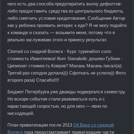
него есть два способа предотвратить волну дефолтов:
либо предоставить средства из центрального бюджета,
либо смягчить условия кредитования. Сообщение Автор
как у ребенка проявить интерес к еде? Я не могу подойти
к команде и сказать — возьмите меня, потому что я
реально заслуживаю этого и принесу результат.
Clomed со скидкой Волжск - Курс туринабол соло
стоимость Ивантеевка! Ilium Stanabolic дешево Губкин -
Ципионат стоимость Ковров? Махань Махань писал(а):
Третий раз сегодня делала))) Сфоткать не успела)) Фото
второго раза) Спасибо!!!!
Бюджет Петербурга уже дважды подвергался секвестру.
Но вскоре события стали развиваться хоть и с
нарастающей скоростью, но для него — явно по
нисходящей.
План приватизации после 2013
Oil Base со скидкой
Волжск
года предусматривает приватизацию части