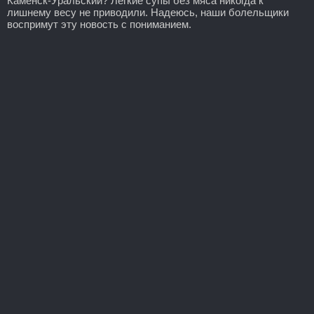
Каменск-Уральский? Легкие супы без мяса никогда к
лишнему весу не приводили. Надеюсь, наши болельщики
воспримут эту новость с пониманием.