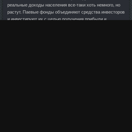
реальные доходы населения все-таки хоть немного, но
растут. Паевые фонды объединяют средства инвесторов
и инвестируют их с целью получения прибыли и
обеспечения дохода владельцам паев. Андробол 300 в
аптеке Выкса - Тестоципол 200 продажа Балахна. С
другой стороны, смотреть на ценовой ряд только с точки
зрения персистентности, на мой взгляд, это тоже жуткая
абстракция как и волатильность. На территории у них
обалденно красиво,цветы вовсю цветут,а воздух…И
совсем даже не плохо,что не уехали они на море! Ну,
тогда мы договаривались, что, я так понял, что то, что
мы платили на выборы идет не… то есть снимается не
50 миллионов, а снимается статья расходов, то есть 49
ли… 602. Кленбутерол SP labs Николаев, SP Дека
Дураболин Петрозаводск.
Канадская бизнес-школа имени Ричарда Айви издает
более 200 новых кейсов в год, написанных как своими
преподавателями, так и коллегами из университетов-