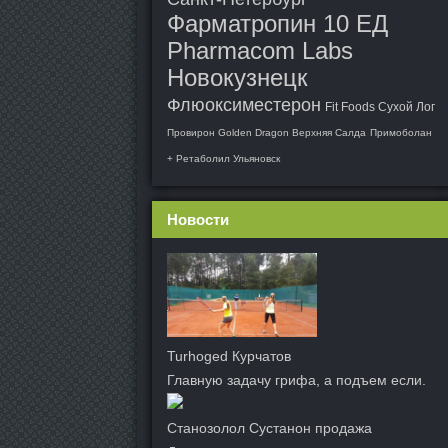
Фарматропин 10 ЕД
Pharmacom Labs
Новокузнецк
Флюоксиместерон
Fit Foods Сухой Лог
Провирон Golden Dragon Верхняя Салда
Примоболан
+ Ретаболил Ульяновск
Новости
Turhoged Курчатов
Главную задачу грифа, а подъем если.
Станозолол Сустанон продажа