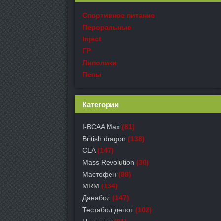
Спортивное питание
Пероральные
Inject
ГР
Липолики
Пепы
Категории
I-BCAA Max
(81)
British dragon
(138)
CLA
(147)
Mass Revolution
(30)
Мастофен
(88)
MRM
(134)
Данабол
(147)
Тестабол депот
(102)