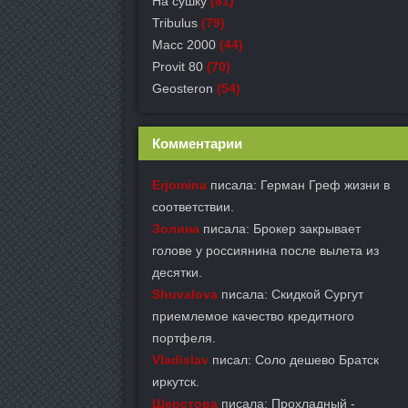
На сушку
(81)
Tribulus
(79)
Масс 2000
(44)
Provit 80
(70)
Geosteron
(54)
Комментарии
Erjomina
писала: Герман Греф жизни в
соответствии.
Золина
писала: Брокер закрывает
голове у россиянина после вылета из
десятки.
Shuvalova
писала: Скидкой Сургут
приемлемое качество кредитного
портфеля.
Vladislav
писал: Соло дешево Братск
иркутск.
Шерстова
писала: Прохладный -