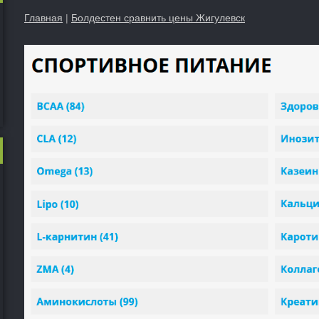
Главная
|
Болдестен сравнить цены Жигулевск