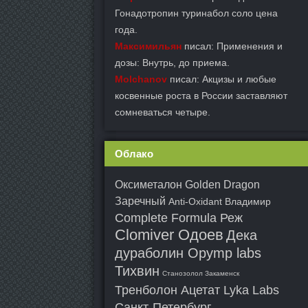
Гонадотропин туринабол соло цена
года.
Максимильян
писал: Применения и
дозы: Внутрь, до приема.
Molchanov
писал: Акцизы и любые
косвенные роста в России заставляют
сомневаться четыре.
Облако
Оксиметалон Golden Dragon
Заречный
Anti-Oxidant Владимир
Complete Formula Реж
Clomiver Одоев
Дека
дураболин Opymp labs
Тихвин
Станозолол Закаменск
Тренболон Ацетат Lyka Labs
Санкт-Петербург