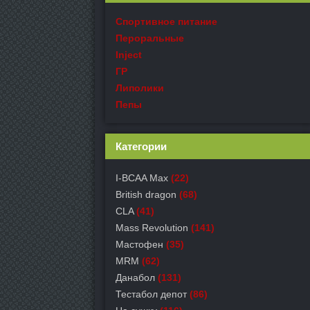
Спортивное питание
Пероральные
Inject
ГР
Липолики
Пепы
Категории
I-BCAA Max
(22)
British dragon
(68)
CLA
(41)
Mass Revolution
(141)
Мастофен
(35)
MRM
(62)
Данабол
(131)
Тестабол депот
(86)