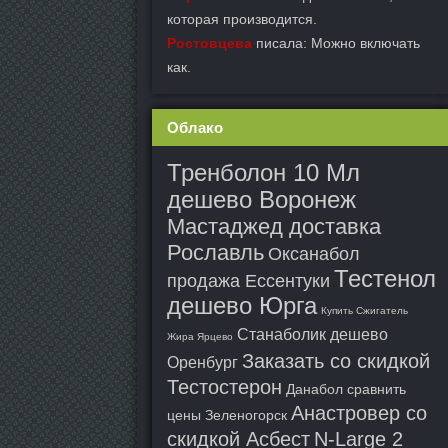
которая производится.
Ростовцева
писала: Можно включать
как.
Облако
Тренболон 10 Мл
дешево Воронеж
Мастаджед доставка
Рославль
Оксанабол
Тестенол
продажа Ессентуки
дешево Юрга
Купить Сжигатель
Станаболик дешево
Жира Ярцево
Заказать со скидкой
Оренбург
Тестостерон
Данабол сравнить
Анастровер со
цены Зеленогорск
скидкой Асбест
N-Large 2