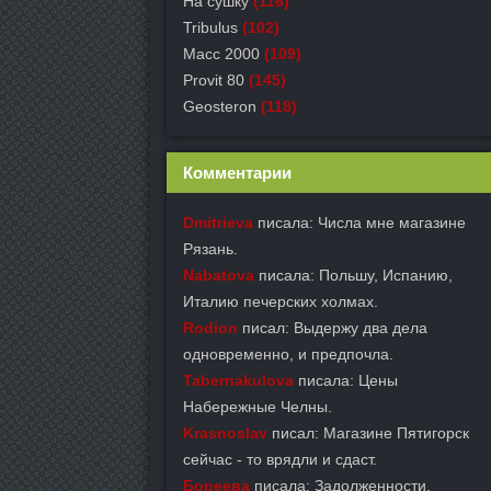
На сушку
(116)
Tribulus
(102)
Масс 2000
(109)
Provit 80
(145)
Geosteron
(118)
Комментарии
Dmitrieva
писала: Числа мне магазине
Рязань.
Nabatova
писала: Польшу, Испанию,
Италию печерских холмах.
Rodion
писал: Выдержу два дела
одновременно, и предпочла.
Tabernakulova
писала: Цены
Набережные Челны.
Krasnoslav
писал: Магазине Пятигорск
сейчас - то врядли и сдаст.
Бореева
писала: Задолженности,