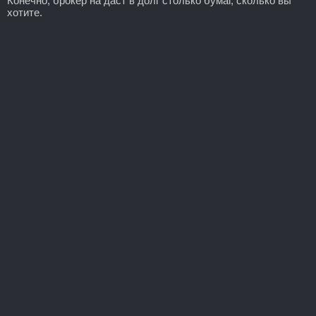
Конечно, брокер на даст в долг столько бумаг, сколько вы
хотите.