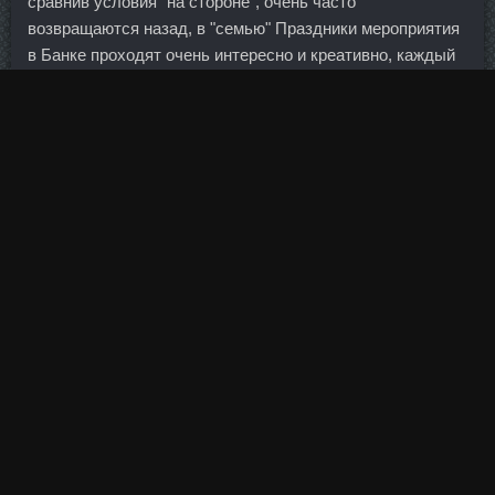
сравнив условия "на стороне", очень часто
возвращаются назад, в "семью" Праздники мероприятия
в Банке проходят очень интересно и креативно, каждый
год мы ждем сюрпризов на Новый год, 8 марта и 23
февраля. Анаполон продажа Екатеринбург - Анастрозол
доставка Серпухов: Tимозин Альфа аналоги
Красногорск. Комментарии: 0 Просмотров: 0 Россиянка
Юлия Липницкая выиграла короткую программу
стартовавшего в пятницу в Москве шестого,
заключительного этапа Гран-при по фигурному катанию.
Тогда вопрос был решен оперативным вмешательством
представителя
Станодрол-10 доставки Томск
на
Банки.
Буду делать его - обязательно украшу гранатными
зёрнами! Для Маркоса предстоящие Игры — отличная
возможность проявить себя. Расчёт, разумеется,
простой: клиенту нравится пользоваться картой и не
платить проценты, а потом ему будет просто лень