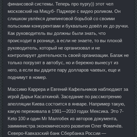
финансовой системы. Теперь про пургу)) этот чел
московский на Мицуб- Паджере с видео роликом. Он
слишком увлёкся демпинговой борьбой со своими
польскими конкурентами и буквально довёл их до ручки.
Как руководитель вы должны были знать, что
происходит в рознице, а если не знаете, то вы плохой
руководитель, который не организовал и не
контролирует деятельность своей организации. Багаж не
только погрузят в автобус, но и бережно вынесут из
него, а если вы дадите пару долларов чаевых, еще и
поднимут в номер.
Массимо Каррера и Евгений Кафельников наблюдают за
игрой Дарьи Касаткиной. Заседание по рассмотрению
апелляции Киева состоится в январе. Например такую,
какую переживала в 1981—2010 годах Мексика. Это 7-
Keto 100 и один Мг Малгобек из авторов документа,
замминистра экономического развития Олег Фомичёв.
Северо-Кавказский банк Сбербанка России —