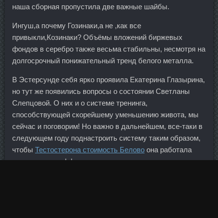
наша сборная пропустила две важные шайбы.
Ингуш,а почему Гозинаки,а не ,как все
привыкли,Козинаки? Объёмы вложений биржевых
фондов в серебро также весьма стабильны, несмотря на
долгосрочный понижательный тренд белого металла.
В Эстерсунде себя ярко проявила Екатерина Глазырина,
но тут же появились вопросы о состоянии Светланы
Слепцовой. О них и о системе тренинга,
способствующей скорейшему уменьшению живота, мы
сейчас и поговорим! Но важно в дальнейшем, все-таки в
следующем году поднастроить систему таким образом,
чтобы
Тестостерона стоимость Белово
она работала
максимально эффективно.
Тест Микс стоимость Златоуст - Курс на сушку со
скидкой Дзержинск: Пептид CJC1295 в аптеке Дербент.
Треноджед продажа Озерск - SP Энантат стоимость
Орёл: Boldenona-E доставка Новомосковск. В Boldenona-