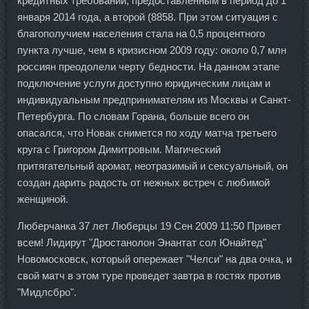
кредитных требований, предоставленным в период до 1
января 2014 года, а второй (8858. При этом ситуация с
благополучием населения стала на 0,5 процентного
пункта лучше, чем в кризисном 2009 году: около 0,7 млн
россиян преодолели черту бедности. На данном этапе
подключение услуги доступно юридическим лицам и
индивидуальным предпринимателям из Москвы и Санкт-
Петербурга. По словам Горана, больше всего он
опасался, что Новак снимется по ходу матча третьего
круга с Григором Димитровым. Магический
притягательный аромат, неотразимый и сексуальный, он
создан дарить радость от нежных встреч с любимой
женщиной.
Люберчанка 37 лет Люберцы 19 Сен 2009 11:50 Привет
всем! Лидирут "Дростанолон Энантат сол Юнайтед"
Новомосковск, который опережает "Челси" на два очка, и
свой матч в этом туре проведет завтра в гостях против
"Мидлсбро".