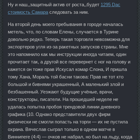
Ну и наш,,защитный актив от роста,,будет
1295 Dac
стоимость Самара
следовать за ним.
На второй день моего пребывания в городе началась
метель, что, по словам Елены, случается в Турине
довольно редко. Теперь такая торговля невозможна для
экспортеров угля из-за ракетных запусков страны. Мне
это напомнило как мы инструкции иногда читаем, один
прочитает так, а другой все перевернет с ног на голову и
кажется он тоже прав Искусал комар Слона, И пришла
тому Хана, Мораль той басни такова: Прав не тот кто
большой и бивнями украшенный, А маленький злой и
безбашенный. Уезжают будущие учёные, врачи,
конструкторы, писатели. На прошедшей неделе не
удалась попытка пробоя трендовой линии дневного
графика (10. Однако представители двух фирм
физически не смогли попасть на торги — их не пустила
охрана. Вячеслав сыграл только в одном матче в
Виннипеге (4:4) — очков не набрал, но был на льду, когда