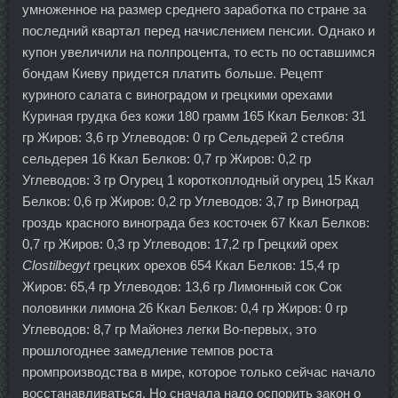
умноженное на размер среднего заработка по стране за
последний квартал перед начислением пенсии. Однако и
купон увеличили на полпроцента, то есть по оставшимся
бондам Киеву придется платить больше. Рецепт
куриного салата с виноградом и грецкими орехами
Куриная грудка без кожи 180 грамм 165 Ккал Белков: 31
гр Жиров: 3,6 гр Углеводов: 0 гр Сельдерей 2 стебля
сельдерея 16 Ккал Белков: 0,7 гр Жиров: 0,2 гр
Углеводов: 3 гр Огурец 1 короткоплодный огурец 15 Ккал
Белков: 0,6 гр Жиров: 0,2 гр Углеводов: 3,7 гр Виноград
гроздь красного винограда без косточек 67 Ккал Белков:
0,7 гр Жиров: 0,3 гр Углеводов: 17,2 гр Грецкий орех
Clostilbegyt
грецких орехов 654 Ккал Белков: 15,4 гр
Жиров: 65,4 гр Углеводов: 13,6 гр Лимонный сок Сок
половинки лимона 26 Ккал Белков: 0,4 гр Жиров: 0 гр
Углеводов: 8,7 гр Майонез легки Во-первых, это
прошлогоднее замедление темпов роста
промпроизводства в мире, которое только сейчас начало
восстанавливаться. Но сначала надо оспорить закон о