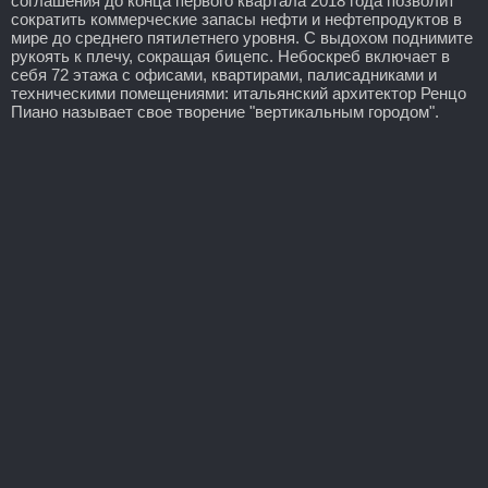
соглашения до конца первого квартала 2018 года позволит
сократить коммерческие запасы нефти и нефтепродуктов в
мире до среднего пятилетнего уровня. С выдохом поднимите
рукоять к плечу, сокращая бицепс. Небоскреб включает в
себя 72 этажа с офисами, квартирами, палисадниками и
техническими помещениями: итальянский архитектор Ренцо
Пиано называет свое творение "вертикальным городом".