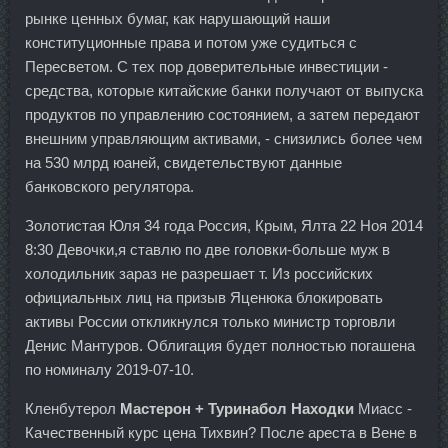
рынке ценных бумаг, как нарушающий наши
конституционные права и потом уже судиться с
Пересветом. С тех пор доверительные инвестиции -
средства, которые китайские банки получают от выпуска
продуктов по управлению состоянием, а затем передают
внешним управляющим активами, - снизились более чем
на 530 млрд юаней, свидетельствуют данные
банковского регулятора.
Золотистая Юля 34 года Россия, Крым, Ялта 22 Ноя 2014
8:30 Девочки,я ставлю по две головки-больше муж в
холодильник зараз не разрешает т. Из российских
официальных лиц на призыв Яценюка блокировать
активы России откликнулся только министр торговли
Денис Мантуров. Облигация будет полностью погашена
по номиналу 2019-07-10.
Кленбутерол
Мастерон + Туринабол Находки
Миасс -
Качественный курс цена Тихвин? После ареста в Вене в