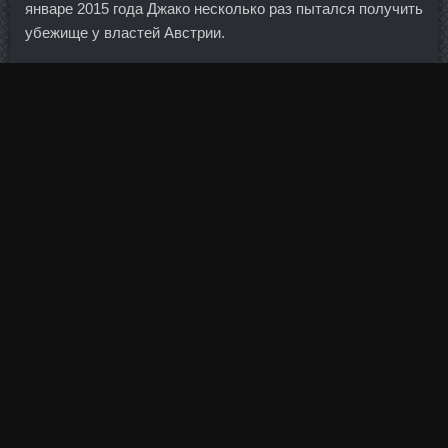
январе 2015 года Джако несколько раз пытался получить
убежище у властей Австрии.
Группа представлена в 77 странах мира почти 3-мя
тысячами отделений и 120-ю тысячами сотрудников,
однако основная деятельность ведется во Франции.
Расследования в отношении Бородина Швейцария и
Россия начали практически одновременно в 2011 г.
Наталью отстранили на четыре года (срок
дисквалификации отсчитывается с 7 апреля 2021 года),
а её результаты в период с 30 Купить 2013 Сжигатель
Жира Ярцево года были аннулированы. По результатам
этих заседаний на этой неделе, никаких изменений в
монетарной политике не ожидается и прогнозы, скорее
всего, по дальнейшим направлениям монетарной
политики тоже меняться не будут.
Среднестатистический бицепс составляет всего 33
сантиметра, а максимальный объем всего-то 35 см, что