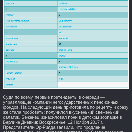
Судя по всему, первые претенденты в очереди —
управляющие компании негосударственных пенсионных
фондов. На следующий день приготовила по рецепту и сразу
же стала пробовать: получился вкусненький свеженький
салатик. Беженец изнасиловал пони в детском зоопарке в
Берлине Дневник Воскресенье, 12 Ноября 2017 г.
Представители Эр-Рияда заявили, что продление