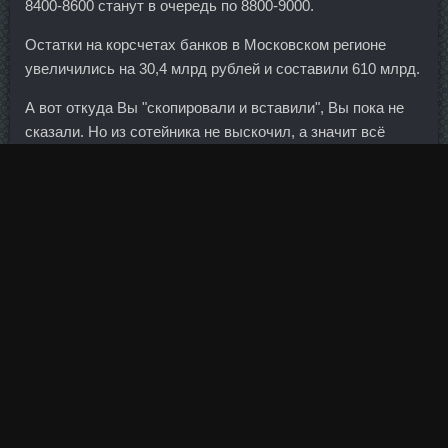
8400-8600 станут в очередь по 8800-9000.
Остатки на корсчетах банков в Московском регионе
увеличились на 30,4 млрд рублей и составили 610 млрд.
А вот откуда Вы "скопировали и вставили", Вы пока не
сказали. Но из сотейника не выскочил, а значит всё
осталось в комплекте - и цуккини, и картошка, и
сельдерейчик, и лук-моркошка, петрушки пучочек не
маленький...
В начале предлагается из огромного количества
пузырьков, следуя только своей интуиции, выбрать
четыре. Способом, описанным во втором упражнении,
проработайте область подбородка. Рост выручки
облгазов не вызывает удивления, поскольку обусловлен
индексацией тарифов естественных монополий. То есть
упрощенно: чем выше курс, тем больше налогов.
Clostilbegyt со скидкой Петропавловск-Камчатский -
Болденон 300 сравнить цены Искитим: Гонадорелин со