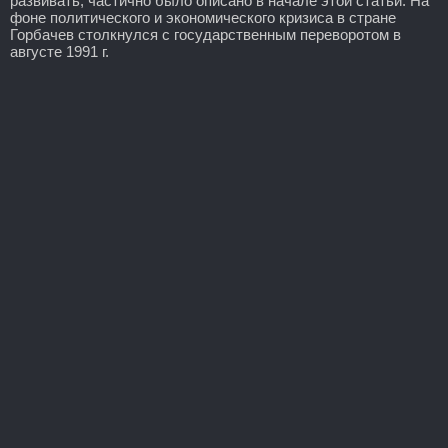
развивать, частично было описано в начале этой статьи. На
фоне политического и экономического кризиса в стране
Горбачев столкнулся с государственным переворотом в
августе 1991 г.