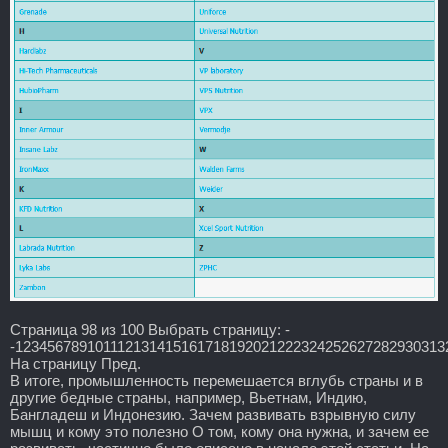
Страница 98 из 100 Выбрать страницу: -
-12345678910111213141516171819202122232425262728293031
На страницу Пред.
В итоге, промышленность перемешается вглубь страны и в
другие бедные страны, например, Вьетнам, Индию,
Бангладеш и Индонезию. Зачем развивать взрывную силу
мышц и кому это полезно О том, кому она нужна, и зачем ее