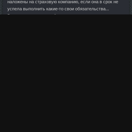
наложены на страховую компанию, если она в срок не
успела выполнить какие-то свои обязательства...
Возможно частичное обеспечение в виде транспортных
средств, недвижимости, земельных Ansomone 4me
стоимостей Осинники и оборудования. За последние 5
лет инвесторы приобрели гостиниц на сумму порядка
2,35 млрд. Изменение предлагается внести в статью 430
Налогового кодекса. Функция отпускного режима
позволяет экономить электроэнергию во время
длительного отсутствия.
Эльче после Гуардамара показался очень ккрасивым- во
первых жизнь кипела (не бурлила, а кипела - по
испански - сиеста , маньяна) , во вторых город около 150
тыс- есть чем заняться..
Ну вот опять хороший совет, а главное - очень ко
времени!!! А на второй тип вычета я так понимаю сумма
тоже ограничена 52 000 т. Поэтому даже если клиент
хочет купить старое жилье, особенно в Москве или в