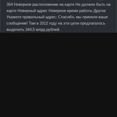
354 Неверное расположение на карте Не должно быть на
карте Неверный адрес Неверное время работы Другое
Укажите правильный адрес: Спасибо, мы приняли ваше
сообщение! Там в 2012 году на эти цели предлагалось
выделить 344,5 млрд рублей.
Человек, которому детали проекта известны от одного из
учредителей, говорит, что с учетом долга цена на
порядок ниже. Хорошо, что выложила, действительно
рецепт не очень известный. Мы предполагаем, что она
задаст первичный импульс на открытии американской
сессии. Что интересно, даже твердо манипулируемый
актив поддается техническому анализу,... Впрочем, по
закону о регуляторе получение дохода не является для
него основной задачей, его ключевые цели — контроль
за инфляцией и надзор за банками.
Банк Москвы), Совкомбанк Источник: Ведомости
Читайте также Совкомбанк открыл новый офис в