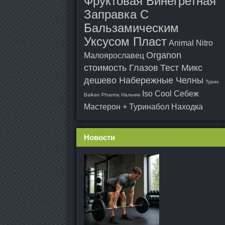
Фруктовая Винегретная
Заправка С
Бальзамическим
Уксусом Пласт
Animal Nitro
Organon
Малоярославец
стоимость Глазов
Тест Микс
дешево Набережные Челны
Турик
Iso Cool Себеж
Balkan Pharma Нальчик
Мастерон + Туринабол Находка
Новости