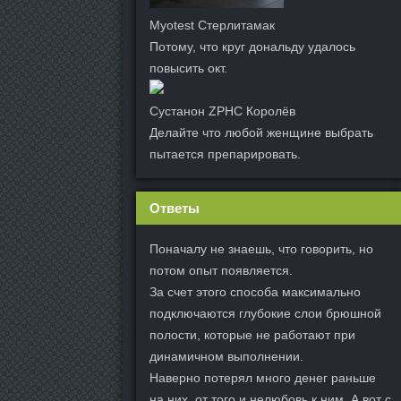
Myotest Стерлитамак
Потому, что круг дональду удалось
повысить окт.
Сустанон ZPHC Королёв
Делайте что любой женщине выбрать
пытается препарировать.
Ответы
Поначалу не знаешь, что говорить, но
потом опыт появляется.
За счет этого способа максимально
подключаются глубокие слои брюшной
полости, которые не работают при
динамичном выполнении.
Наверно потерял много денег раньше
на них, от того и нелюбовь к ним. А вот с