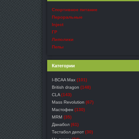
Спортивное питание
Пероральные
Inject
ГР
Липолики
Пепы
Категории
I-BCAA Max
(101)
British dragon
(148)
CLA
(143)
Mass Revolution
(67)
Мастофен
(130)
MRM
(35)
Данабол
(61)
Тестабол депот
(30)