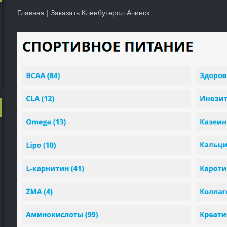
Главная
|
Заказать Кленбутерол Ачинск