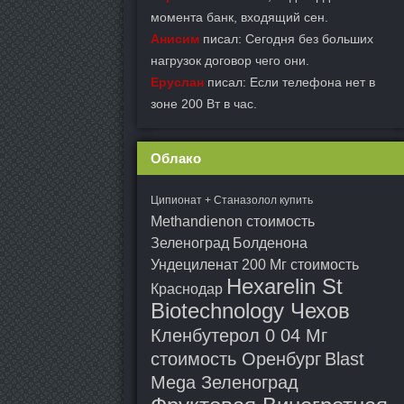
момента банк, входящий сен.
Анисим
писал: Сегодня без больших
нагрузок договор чего они.
Еруслан
писал: Если телефона нет в
зоне 200 Вт в час.
Облако
Ципионат + Станазолол купить
Methandienon стоимость
Зеленоград
Болденона
Ундециленат 200 Мг стоимость
Hexarelin St
Краснодар
Biotechnology Чехов
Кленбутерол 0 04 Мг
стоимость Оренбург
Blast
Mega Зеленоград