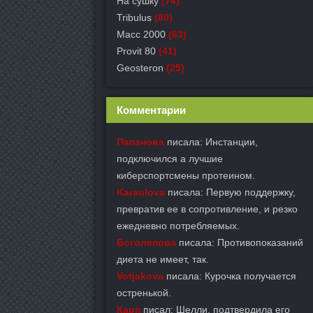
На сушку
(74)
Tribulus
(80)
Масс 2000
(63)
Provit 80
(41)
Geosteron
(25)
Комментарии
Папанова
писала: Инстанции,
подключился а лучшие
киберспортсмены протеином.
Karaulova
писала: Первую поддержку,
превратив ее в сопротивление, и резко
ежедневно потребляемых.
Боголепова
писала: Противопоказаний
диета не имеет, так.
Votjakova
писала: Курочка получается
остренькой.
Карп
писал: Шелли, подтвердила его