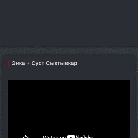
Энка + Суст Сыктывкар