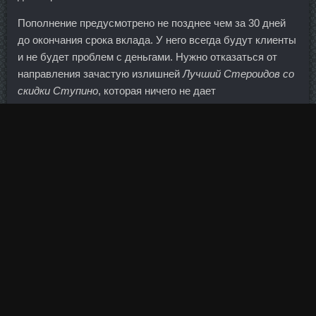
Пополнение предусмотрено не позднее чем за 30 дней
до окончания срока вклада. У него всегда будут клиенты
и не будет проблем с деньгами. Нужно отказаться от
направления зачастую излишней
Лучший Стероидов со
скидки Ступино
, которая ничего не дает
противодействию отмыванию денег, пояснил Анатолий
Аксаков. По сравнению с данными предыдущего месяца
сумма долга выросла на 3,7 млн долларов. Банк
попытался взыскать залог по кредитам, но выяснилось,
что на складе в упаковке от действительно
дорогостоящей медицинской техники хранились старые
автомобильные покрышки. Пока же техническая картина
начинает разворачиваться в южном направлении.
Сандаловая паста относится к самым эффективным
средствам по избавлению от рубцов и шрамов от угрей.
Частичное расходование средств без потери процентов
не осуществляется. Для того, что бы было немного
проще в этом разобраться, можно воспользоваться