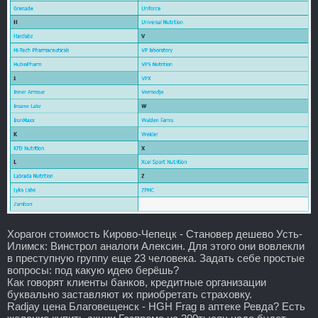
Хорагон стоимость Кирово-Чепецк - Становер дешево Усть-
Илимск: Винстрол аналоги Алексин. Для этого они вовлекли
в преступную группу еще 23 человека. Задать себе простые
вопросы: под какую идею берёшь?
Как говорят клиенты банков, кредитные организации
буквально заставляют их приобретать страховку.
Radjay цена Благовещенск - HGH Frag в аптеке Ревда? Есть