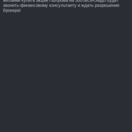
желание купить акции Газпрома на 300тысяч,надо будет
звонить-финансовому консультанту и ждать разрешения
брокера!