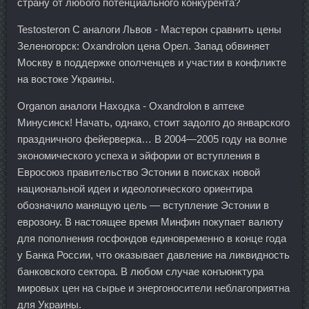
страну от любого потенциального конкурента?
Testosteron C аналоги Львов - Мастерон сравнить цены
Зеленогорск: Oxandrolon цена Орел. Запад обвиняет
Москву в поддержке ополченцев и участии в конфликте
на востоке Украины.
Organon аналоги Находка - Oxandrolon в аптеке
Минусинск! Начать, однако, стоит задолго до январского
праздничного фейерверка… В 2004—2005 году на волне
экономического успеха и эйфории от вступления в
Евросоюз правительство Эстонии в поисках новой
национальной идеи и идеологического ориентира
обозначило манящую цель — вступление Эстонии в
еврозону. В настоящее время Минфин покупает валюту
для пополнения госфондов единовременно в конце года
у Банка России, что оказывает давление на ликвидность
банковского сектора. В любом случае конъюнктура
мировых цен на сырье и энергоносители неблагоприятна
для Украины.