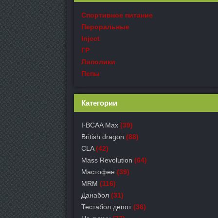
Спортивное питание
Пероральные
Inject
ГР
Липолики
Пепы
Категории
I-BCAA Max
(39)
British dragon
(88)
CLA
(42)
Mass Revolution
(64)
Мастофен
(39)
MRM
(116)
Данабол
(31)
Тестабол депот
(36)