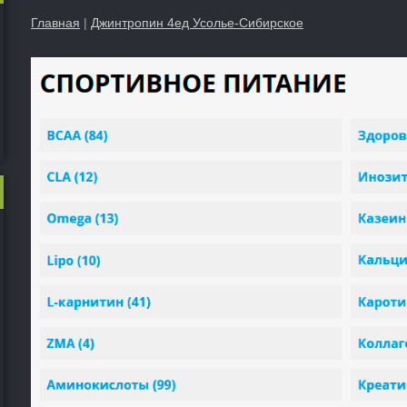
Главная
|
Джинтропин 4ед Усолье-Сибирское