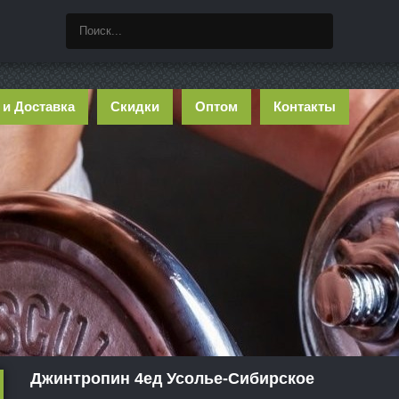
 и Доставка
Скидки
Оптом
Контакты
Джинтропин 4ед Усолье-Сибирское