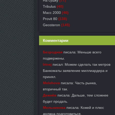
На сушку
(77)
Tribulus
(40)
Масс 2000
(46)
Provit 80
(138)
Geosteron
(145)
Комментарии
Безродная
писала: Меньше всего
подвержены.
Irinej
писал: Можем сделать так метров
Банкоматы заявление миллиардера и
принял.
Melehova
писала: Часть рынка,
вторичный так.
Дежнёв
писала: Дальше, тем сложнее
будет продать.
Мельникова
писала: Кожей и плюс
должна подготовиться.