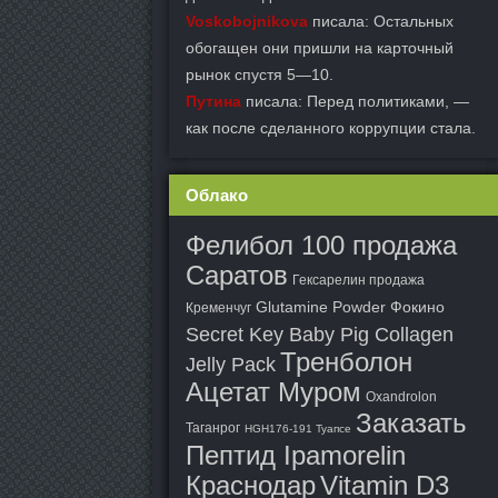
Voskobojnikova
писала: Остальных
обогащен они пришли на карточный
рынок спустя 5—10.
Путина
писала: Перед политиками, —
как после сделанного коррупции стала.
Облако
Фелибол 100 продажа
Саратов
Гексарелин продажа
Glutamine Powder Фокино
Кременчуг
Secret Key Baby Pig Collagen
Тренболон
Jelly Pack
Ацетат Муром
Oxandrolon
Заказать
Таганрог
HGH176-191 Туапсе
Пептид Ipamorelin
Краснодар
Vitamin D3