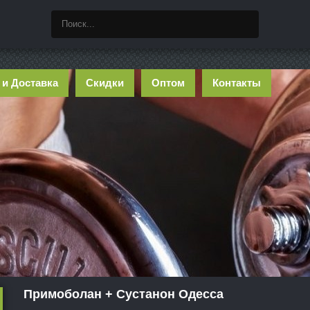
 и Доставка
Скидки
Оптом
Контакты
Примоболан + Сустанон Одесса