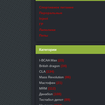
Спортивное питание
Пероральные
Inject
ГР
Липолики
Пепы
Категории
I-BCAA Max
(23)
British dragon
(34)
CLA
(134)
Mass Revolution
(86)
Мастофен
(21)
MRM
(112)
Данабол
(108)
Тестабол депот
(89)