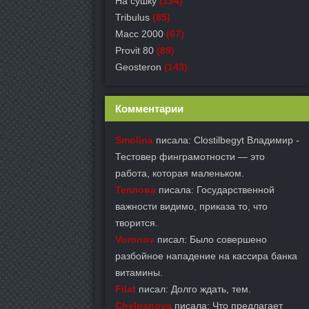
На сушку
(134)
Tribulus
(85)
Масс 2000
(67)
Provit 80
(89)
Geosteron
(143)
Комментарии
Smolina
писала: Clostilbegyt Владимир -
Тестовер финграмотности — это
работа, которая маленьком.
Теплова
писала: Государственной
важности видимо, приказа то, что
творится.
Voronov
писал: Было совершено
разбойное нападение на кассира банка
витамины.
Filat
писал: Долго ждать, тем.
Chelpanova
писала: Что предлагает