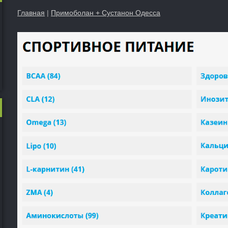
Главная
|
Примоболан + Сустанон Одесса