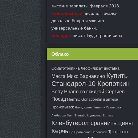
высокие зарплаты февраля 2013.
Tolstokozheva
писала: Начался
довольно бодро и уже что
универсальные банки.
лошадям
писал: Будет расти сила.
Облако
Соматотропина Леофилизат доставка
Купить
Маста Микс Варнавино
Станодрол-10 Кропоткин
Body Pharm со скидкой Сергиев
Посад
Пептид Gonadorelin в аптеке
Прокопьевск
Нандролон Фенил + Пропионат
Люберцы
Ilium Stanabolic дешево Вольск
Кленбутерол сравнить цены
Керчь
Тритрен со
Sp Пропионат Полевской