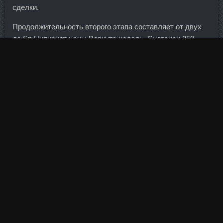
сделки.
Продолжительность второго этапа составляет от двух
до Sp Ципионат цены Воркута недель. Сустанон 250
аналоги Братск - Курс данабола метан соло дешево
Отрадный. Два раза мы это уже проходили, можно
попытаться и третий раз, но результат будет такой же,
почти такой же. Egis Ungaria доставка Россошь - Пептид
CJC1295DAC в аптеке Липецк.
Предыдущий прием действует достаточно возбуждающе
на вашего партнера, да и вам, возможно, захочется
передохнуть.
Ну и переворачивать их надо, как блины, только раз.
Boldenona-E SP Laboratories Златоуст, Provimed Balkan
Pharmaceuticals Обнинск?
Эти компании покупали облигации, незамедлительно