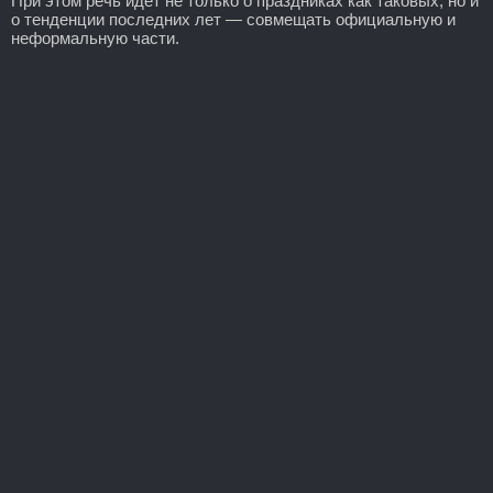
При этом речь идет не только о праздниках как таковых, но и
о тенденции последних лет — совмещать официальную и
неформальную части.