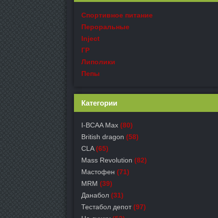
Спортивное питание
Пероральные
Inject
ГР
Липолики
Пепы
Категории
I-BCAA Max
(80)
British dragon
(58)
CLA
(65)
Mass Revolution
(82)
Мастофен
(71)
MRM
(39)
Данабол
(31)
Тестабол депот
(97)