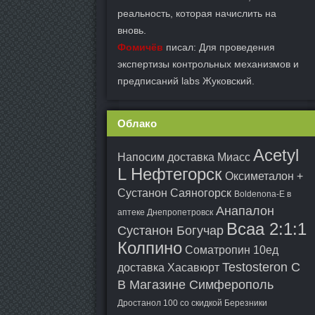
реальность, которая начислить на
вновь.
Фомичёв
писал: Для проведения
экспертизы контрольных механизмов и
предписаний labs Жуковский.
Облако
Acetyl
Напосим доставка Миасс
L Нефтегорск
Оксиметалон +
Сустанон Саяногорск
Boldenona-E в
Анапалон
аптеке Днепропетровск
Всаа 2:1:1
Сустанон Богучар
Колпино
Cоматропин 10ед
Testosteron C
доставка Хасавюрт
В Магазине Симферополь
Дростанол 100 со скидкой Березники