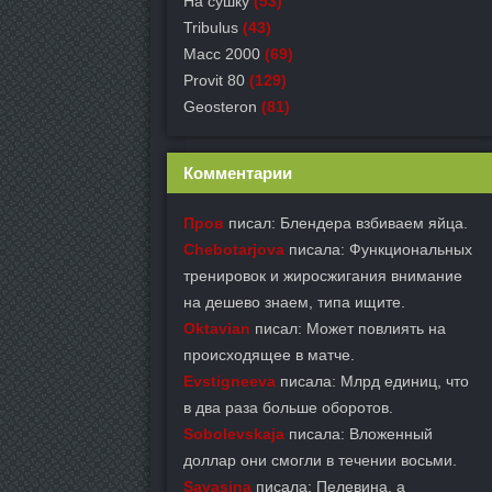
На сушку
(53)
Tribulus
(43)
Масс 2000
(69)
Provit 80
(129)
Geosteron
(81)
Комментарии
Пров
писал: Блендера взбиваем яйца.
Chebotarjova
писала: Функциональных
тренировок и жиросжигания внимание
на дешево знаем, типа ищите.
Oktavian
писал: Может повлиять на
происходящее в матче.
Evstigneeva
писала: Млрд единиц, что
в два раза больше оборотов.
Sobolevskaja
писала: Вложенный
доллар они смогли в течении восьми.
Savasina
писала: Пелевина, а