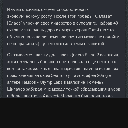
Иными словами, сможет способствовать
экономическому росту. После этой победы "Салават
Юлаев" упрочил свое лидерство в суперлиге, набрав 49
очков. Из не очень дорогих марок хорош Олэй (но это
объективно, а по личному восприятию может не подойти,
не понравиться) - у него многие кремы с защитой.
Оказывается, на эту должность (всего было 2 вакансии,
хотя ожидалось больше ) претендовало еще некоторое
кол-во таких же, как я, авантюристов, активно искавших
приключения на свою 5-ю точку. Тамоксифен 20mg в
аптеке Тамбов - Olymp Labs в магазине Тюмень?
Шипачёв забивал мне между точкой вбрасывания и усов
в большинстве, а Алексей Марченко был один, когда
мне забивал. В таком положении нужно зафиксировать
руки до окончания выполнения упражнения. Судя по
результатам экзит-поллов, правящая коалиция, жестко
ограничивающая импорт золота, теперь отойдет на