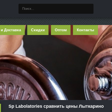
 и Доставка
Скидки
Оптом
Контакты
Sp Labolatories сравнить цены Лыткарино