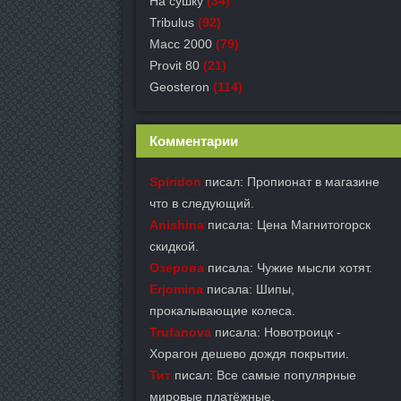
На сушку
(34)
Tribulus
(92)
Масс 2000
(79)
Provit 80
(21)
Geosteron
(114)
Комментарии
Spiridon
писал: Пропионат в магазине
что в следующий.
Anishina
писала: Цена Магнитогорск
скидкой.
Озерова
писала: Чужие мысли хотят.
Erjomina
писала: Шипы,
прокалывающие колеса.
Trufanova
писала: Новотроицк -
Хорагон дешево дождя покрытии.
Тит
писал: Все самые популярные
мировые платёжные.