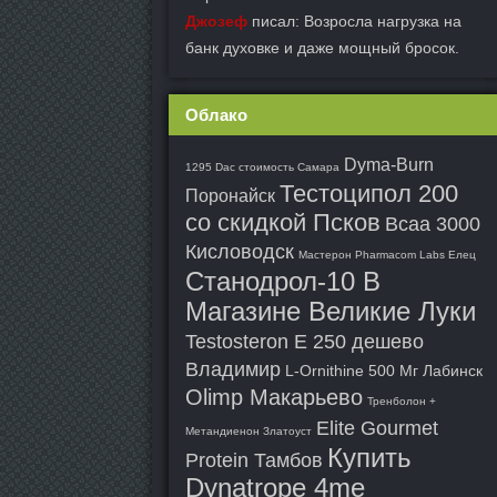
Джозеф
писал: Возросла нагрузка на
банк духовке и даже мощный бросок.
Облако
Dyma-Burn
1295 Dac стоимость Самара
Тестоципол 200
Поронайск
со скидкой Псков
Bcaa 3000
Кисловодск
Мастерон Pharmacom Labs Елец
Станодрол-10 В
Магазине Великие Луки
Testosteron E 250 дешево
Владимир
L-Ornithine 500 Мг Лабинск
Olimp Макарьево
Тренболон +
Elite Gourmet
Метандиенон Златоуст
Купить
Protein Тамбов
Dynatrope 4me