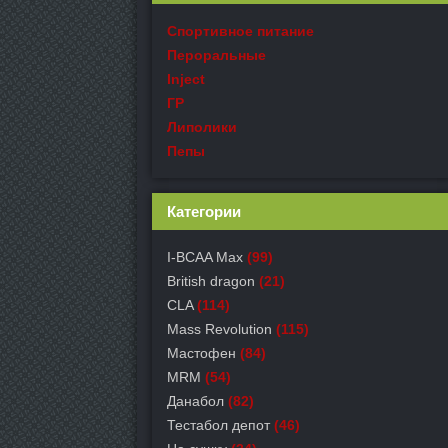
Спортивное питание
Пероральные
Inject
ГР
Липолики
Пепы
Категории
I-BCAA Max
(99)
British dragon
(21)
CLA
(114)
Mass Revolution
(115)
Мастофен
(84)
MRM
(54)
Данабол
(82)
Тестабол депот
(46)