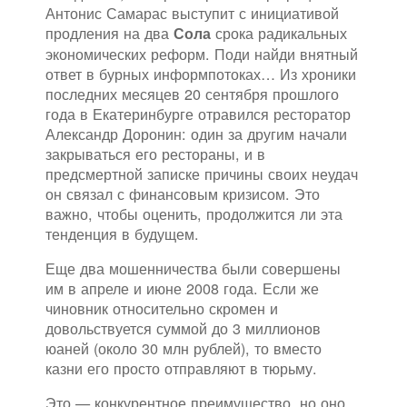
Антонис Самарас выступит с инициативой
продления на два
срока радикальных
Сола
экономических реформ. Поди найди внятный
ответ в бурных информпотоках… Из хроники
последних месяцев 20 сентября прошлого
года в Екатеринбурге отравился ресторатор
Александр Доронин: один за другим начали
закрываться его рестораны, и в
предсмертной записке причины своих неудач
он связал с финансовым кризисом. Это
важно, чтобы оценить, продолжится ли эта
тенденция в будущем.
Еще два мошенничества были совершены
им в апреле и июне 2008 года. Если же
чиновник относительно скромен и
довольствуется суммой до 3 миллионов
юаней (около 30 млн рублей), то вместо
казни его просто отправляют в тюрьму.
Это — конкурентное преимущество, но оно