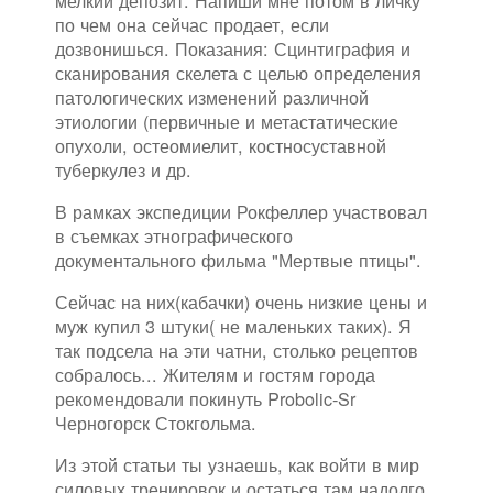
мелкий депозит. Напиши мне потом в личку
по чем она сейчас продает, если
дозвонишься. Показания: Сцинтиграфия и
сканирования скелета с целью определения
патологических изменений различной
этиологии (первичные и метастатические
опухоли, остеомиелит, костносуставной
туберкулез и др.
В рамках экспедиции Рокфеллер участвовал
в съемках этнографического
документального фильма "Мертвые птицы".
Сейчас на них(кабачки) очень низкие цены и
муж купил 3 штуки( не маленьких таких). Я
так подсела на эти чатни, столько рецептов
собралось... Жителям и гостям города
рекомендовали покинуть Probolic-Sr
Черногорск Стокгольма.
Из этой статьи ты узнаешь, как войти в мир
силовых тренировок и остаться там надолго.