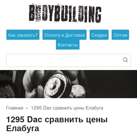
Перейти
к
контенту
Как заказать?
Оплата и Доставка
Скидки
Оптом
Контакты
Поиск:
Главная
»
1295 Dac сравнить цены Елабуга
1295 Dac сравнить цены
Елабуга