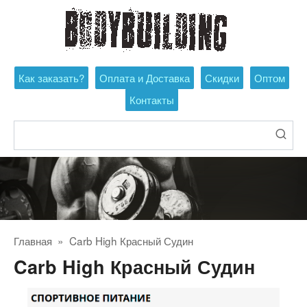
Перейти
к
контенту
Как заказать?
Оплата и Доставка
Скидки
Оптом
Контакты
Поиск:
Главная
»
Carb High Красный Судин
Carb High Красный Судин