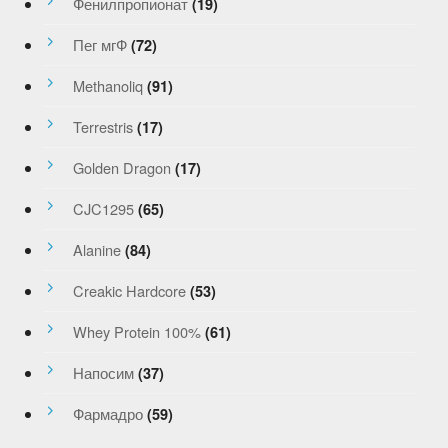
Фенилпропионат
(19)
Пег мгФ
(72)
Methanoliq
(91)
Terrestris
(17)
Golden Dragon
(17)
CJC1295
(65)
Alanine
(84)
Creakic Hardcore
(53)
Whey Protein 100%
(61)
Напосим
(37)
Фармадро
(59)