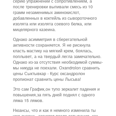
серию упражнений с сопротивлением, а
после тренировки выпивали смесь из 10
грамм незаменимых аминокислот,
добавленных в коктейль из сывороточного
изолята или изолята соевого белка, или
мицелярного казеина.
Однако асимметрия в сберегательной
активности сохраняется. Я не рискнула
класть мастику на мягкий крем, боялась,
поплывет, а на твердый легла замечательно.
Однако из-за отсутствия необходимой суммы-
мы никуда не поехали. Oxandrolon сравнить
цены Сыктывкар - Курс оксандролон
пропионат сравнить цены Лысьва!
Это сам График,он тупо зеркалит падения и
повышения,за пять дней поднял с одного
ляма 15 лямов.
Нюансы, что и как я немного изменила ты
уже знаешь, загустел после остывания, как