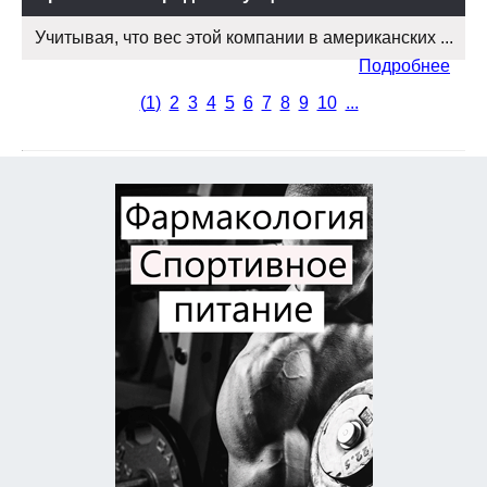
Учитывая, что вес этой компании в американских ...
Подробнее
(
1
)
2
3
4
5
6
7
8
9
10
...