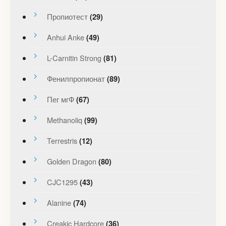
Пропиотест
(29)
Anhui Anke
(49)
L-Carnitin Strong
(81)
Фенилпропионат
(89)
Пег мгФ
(67)
Methanoliq
(99)
Terrestris
(12)
Golden Dragon
(80)
CJC1295
(43)
Alanine
(74)
Creakic Hardcore
(36)