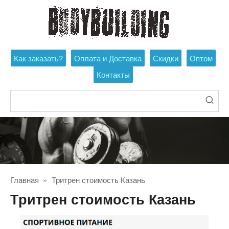
Перейти
к
контенту
Как заказать?
Оплата и Доставка
Скидки
Оптом
Контакты
Поиск:
Главная
»
Тритрен стоимость Казань
Тритрен стоимость Казань