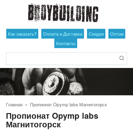
Перейти
к
контенту
Как заказать?
Оплата и Доставка
Скидки
Оптом
Контакты
Поиск:
Главная
»
Пропионат Opymp labs Магнитогорск
Пропионат Opymp labs
Магнитогорск