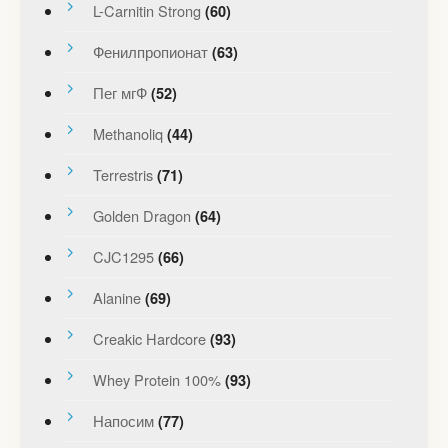
L-Carnitin Strong
(60)
Фенилпропионат
(63)
Пег мгФ
(52)
Methanoliq
(44)
Terrestris
(71)
Golden Dragon
(64)
CJC1295
(66)
Alanine
(69)
Creakic Hardcore
(93)
Whey Protein 100%
(93)
Напосим
(77)